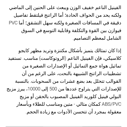
الفينيل الناعم خفيف الوزن ويبعث على الحنين إلى الماضي
ولكنه يحد من الحواف الحادة؛ أما الراتنج فيلتقط تفاصيل
دقيقة في المسافات الصغيرة ولكنه سهل التشقق؛ أما PVC
فيوازن بين القوة والتكلفة وقابلية التوسع في السوق
الشامل لمعظم التصاميم.
إذا كان تمثالك يتميز بأشكال مكتنزة وتريد مظهر كايجو
كلاسيكي، فإن الفينيل الناعم (الروتوكاست) مناسب. تستفيد
تماثيل هواة جمع التماثيل أو الإصدارات الصغيرة من
تشطيبات الراتنج الشبيهة بالنحت، على الرغم من أن
القوالب تتحلل بعد بضع عشرات من السحوبات. بالنسبة
للإصدارات التي يتراوح عددها من 500 إلى 10000، يبرز مزيج
البولي فينيل كلوريد الفينيل المصبوب بالحقن أو مزيج
ABS/PVC كمكان مثالي - متين ومناسب للطلاء وبأسعار
معقولة بمجرد أن تتحسن الأدوات مع زيادة الحجم.