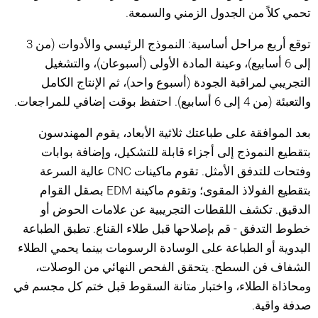
تحمي كلاً من الجدول الزمني والسمعة.
توقع أربع مراحل أساسية: النموذج الرئيسي والأدوات (من 3
إلى 6 أسابيع)، وعينة المادة الأولى (أسبوعان)، والتشغيل
التجريبي لمراقبة الجودة (أسبوع واحد)، ثم الإنتاج الكامل
والتعبئة (من 4 إلى 6 أسابيع). احتفظ بوقت إضافي للمراجعات.
بعد الموافقة على طباعتك ثلاثية الأبعاد، يقوم المهندسون
بتقطيع النموذج إلى أجزاء قابلة للتشكيل، وإضافة بوابات
وفتحات للتدفق الأمثل. تقوم ماكينات CNC عالية السرعة
بتقطيع الفولاذ المقوى؛ وتقوم ماكينة EDM بصقل القوام
الدقيق. تكشف اللقطات التجريبية عن علامات الحوض أو
خطوط التدفق - قم بإصلاحها قبل طلاء القناع. تطبق الطباعة
اليدوية أو الطباعة على الوسادة الرسومات بينما يحمي الطلاء
الشفاف فن السطح. يتحقق الفحص النهائي من الوصلات،
ومحاذاة الطلاء، واختبار متانة السقوط قبل ختم كل مجسم في
صدفة واقية.