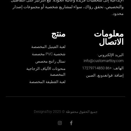
الإبداعية إلى شخصيات فريدة وعالية الجودة. مع التركيز على التفاصيل
والتخصيص، نحقق رؤاك، سواء لمشاريع شخصية أو مجموعات إصدار
محدود.
معلومات
منتج
الاتصال
لعبة الفينيل المخصصة
شخصية PVC مخصصة
البريد الإلكتروني:
info@customarttoy.com
تمثال راتنج مخصص
الهاتف: +86 17279714850
منحوتات الألياف الزجاجية
المخصصة
إضافة: قوانغدونغ، الصين
لعبة القطيفة المخصصة
جميع الحقوق محفوظة © 2025 DesignaToy