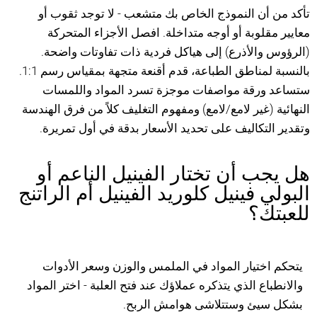
تأكد من أن النموذج الخاص بك متشعب - لا توجد ثقوب أو
معايير مقلوبة أو أوجه متداخلة. افصل الأجزاء المتحركة
(الرؤوس والأذرع) إلى هياكل فردية ذات تفاوتات واضحة.
بالنسبة لمناطق الطباعة، قدم أقنعة متجهة بمقياس رسم 1:1.
ستساعد ورقة مواصفات موجزة تسرد المواد واللمسات
النهائية (غير لامع/لامع) ومفهوم التغليف كلاً من فرق الهندسة
وتقدير التكاليف على تحديد الأسعار بدقة في أول تمريرة.
هل يجب أن تختار الفينيل الناعم أو
البولي فينيل كلوريد الفينيل أم الراتنج
للعبتك؟
يتحكم اختيار المواد في الملمس والوزن وسعر الأدوات
والانطباع الذي يتذكره عملاؤك عند فتح العلبة - اختر المواد
بشكل سيئ وستتلاشى هوامش الربح.