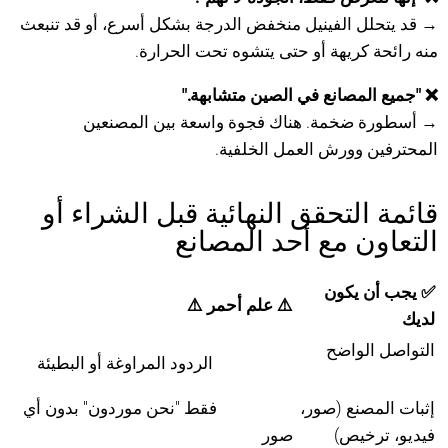
→ قد يتحلل الفينيل منخفض الدرجة بشكل أسرع، أو قد تنبعث
منه رائحة كريهة أو حتى يتشوه تحت الحرارة.
❌ "جميع المصانع في الصين متشابهة."
→ أسطورة ضخمة. هناك فجوة واسعة بين المصنعين
المحترفين وورش العمل الخلفية.
قائمة التحقق النهائية قبل الشراء أو
التعاون مع أحد المصانع
✅ يجب أن يكون
⚠️ علم أحمر ⚠️
لديك
التواصل الواضح
الردود المراوغة أو البطيئة
إثبات المصنع (صور،
فقط "نحن موردون" بدون أي
فيديو، ترخيص)
صور