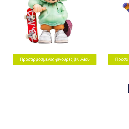
Προσαρμοσμένες φιγούρες βινυλίου
Προσαρ