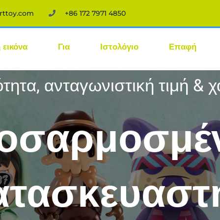
rttoy.com
+86 172 7971 4850
εικόνα
Για
Ιστολόγιο
Επαφή
τητα, ανταγωνιστική τιμή &
οσαρμοσμέ
ατασκευαστ