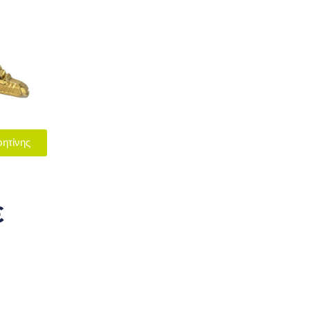
ητίνης
ε