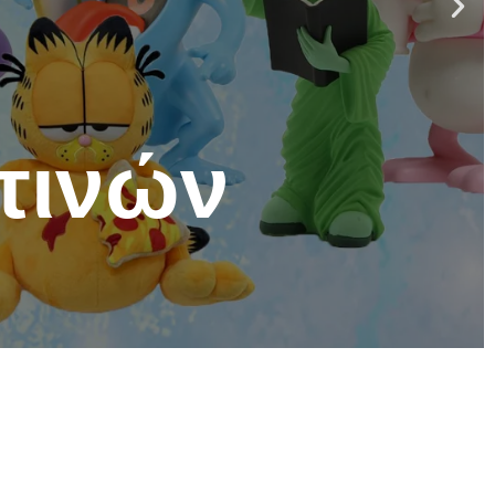
τινών