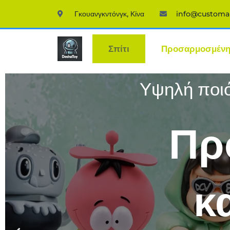
Γκουανγκντόνγκ, Κίνα
info@customa
Σπίτι
Προσαρμοσμένη 
Υψηλή ποιό
Πρ
κ