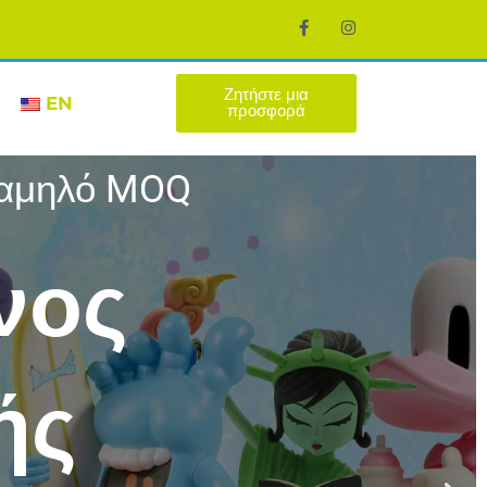
Ζητήστε μια
EN
προσφορά
 χαμηλό MOQ
νος
ής