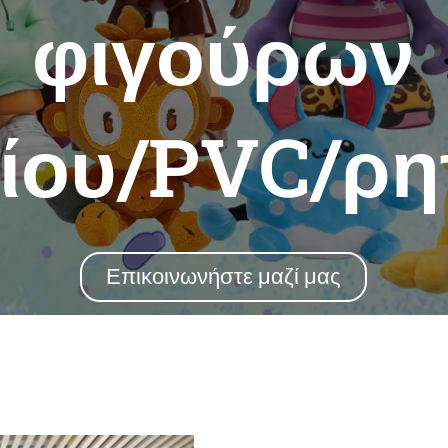
φιγούρων
λίου/PVC/ρη
Επικοινωνήστε μαζί μας