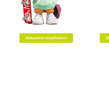
Mukautetut vinyylihahmot
M