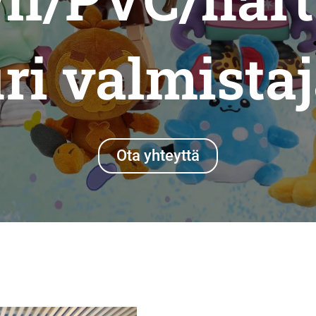
ri valmista
Ota yhteyttä