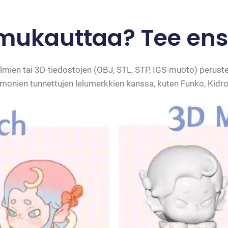
mukauttaa? Tee ens
lmien tai 3D-tiedostojen (OBJ, STL, STP, IGS-muoto) perust
monien tunnettujen lelumerkkien kanssa, kuten Funko, Kidrob