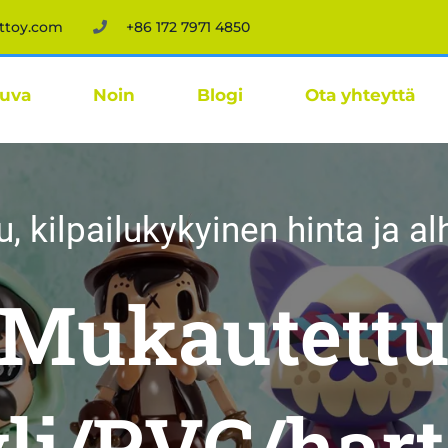
ttoy.com
+86 172 7971 4850
kuva
Noin
Blogi
Ota yhteyttä
u, kilpailukykyinen hinta ja 
Mukautett
li/PVC/hart