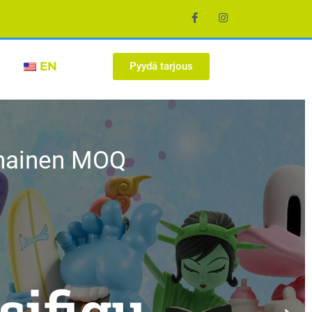
EN
Pyydä tarjous
alhainen MOQ
u
sifigu