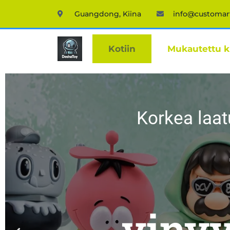
Guangdong, Kiina
info@customar
Kotiin
Mukautettu 
Korkea laat
vinyy