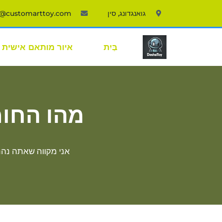
גואנגדונג, סין
o@customarttoy.com
בַּיִת
איור מותאם אישית
מהו החומ
אני מקווה שאתה נה