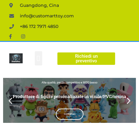
Guangdong, Cina
info@customarttoy.com
+86 172 7971 4850
Richiedi un
Figura personalizzata
preventivo
Alta qualità, prezzo competitivo e MOQ basso
Produttore di figure personalizzate in vinile/PVC/resina
Contattaci