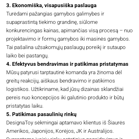
3. Ekonomiška, visapusiška paslauga
Turėdami pažangias gamybos galimybes ir
supaprastintą tiekimo grandinę, siūlome
konkurencingas kainas, apimančias visą procesą – nuo
projektavimo ir formų gamybos iki masinės gamybos.
Tai pašalina užsakomųjų paslaugų poreikį ir sutaupo
laiko bei pastangų.
4. Efektyvus bendravimas ir patikimas pristatymas
Mūsų patyrusi tarptautinė komanda yra žinoma dėl
greitų reakcijų, aiškaus bendravimo ir patikimos
logistikos. Užtikriname, kad jūsų dizainas sklandžiai
pereis nuo koncepcijos iki galutinio produkto ir būtų
pristatytas laiku.
5. Patikimas pasaulinių rinkų
DesignaToy sėkmingai aptarnavo klientus iš Šiaurės
Amerikos, Japonijos, Korėjos, JK ir Australijos.