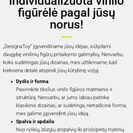
Individualizuota vinilo
figūrėlė pagal jūsų
norus!
„DesignaToy“ įgyvendiname jūsų idėjas, siūlydami
daugybę vinilinių figūrų pritaikymo galimybių. Nesvarbu,
koks sudėtingas jūsų dizainas, mes užtikriname, kad
kiekviena detalė atspindi jūsų kūrybinę viziją.
Dydis ir forma
Pasirinkite tikslius vinilo figūros matmenis ir
struktūrą. Nesvarbu, ar jums labiau patinka
klasikinis dizainas, ar sudėtinga, netradicinė forma,
mes galime įgyvendinti jūsų idėją.
Spalva ir apdaila
Nuo ryškių, blizgių atspalvių iki prislopintų matinių