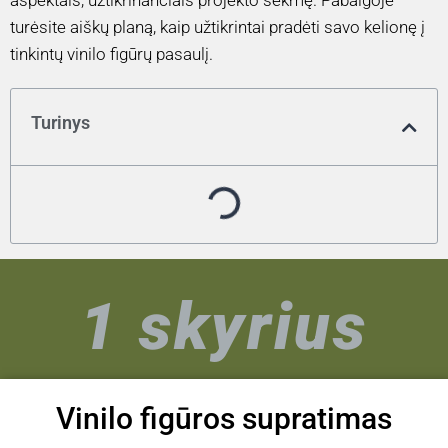
aspektais, užtikrinančiais projekto sėkmę. Pabaigoje
turėsite aiškų planą, kaip užtikrintai pradėti savo kelionę į
tinkintų vinilo figūrų pasaulį.
Turinys
1 skyrius
Vinilo figūros supratimas