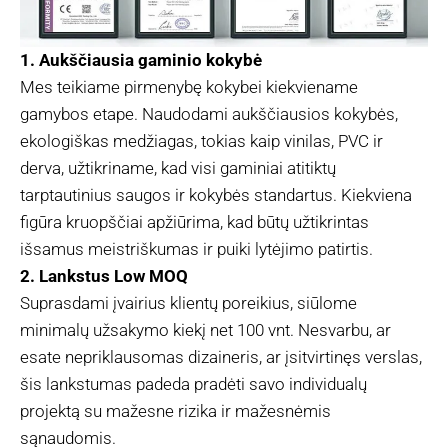
1. Aukščiausia gaminio kokybė
Mes teikiame pirmenybę kokybei kiekviename
gamybos etape. Naudodami aukščiausios kokybės,
ekologiškas medžiagas, tokias kaip vinilas, PVC ir
derva, užtikriname, kad visi gaminiai atitiktų
tarptautinius saugos ir kokybės standartus. Kiekviena
figūra kruopščiai apžiūrima, kad būtų užtikrintas
išsamus meistriškumas ir puiki lytėjimo patirtis.
2. Lankstus Low MOQ
Suprasdami įvairius klientų poreikius, siūlome
minimalų užsakymo kiekį net 100 vnt. Nesvarbu, ar
esate nepriklausomas dizaineris, ar įsitvirtinęs verslas,
šis lankstumas padeda pradėti savo individualų
projektą su mažesne rizika ir mažesnėmis
sąnaudomis.