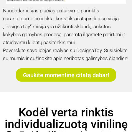
Naudodami šias plačias pritaikymo parinktis
garantuojame produktą, kuris tikrai atspindi jūsų viziją.
„DesignaToy“ misija yra užtikrinti sklandų, aukštos
kokybės gamybos procesą, paremtą ilgamete patirtimi ir
atsidavimu klientų pasitenkinimui.
Paverskite savo idėjas realybe su DesignaToy. Susisiekite
su mumis ir sužinokite apie neribotas galimybes šiandien!
Gaukite momentinę citatą dabar!
Kodėl verta rinktis
individualizuotą vinilinę