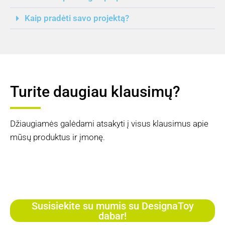
Kaip pradėti savo projektą?
Turite daugiau klausimų?
Džiaugiamės galėdami atsakyti į visus klausimus apie
mūsų produktus ir įmonę.
Susisiekite su mumis su DesignaToy
dabar!