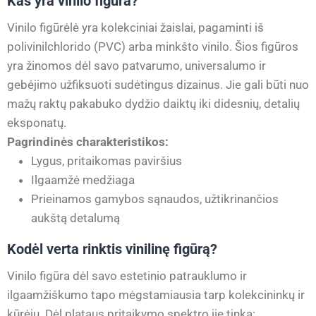
Kas yra vinilo figūra?
Vinilo figūrėlė yra kolekciniai žaislai, pagaminti iš
polivinilchlorido (PVC) arba minkšto vinilo. Šios figūros
yra žinomos dėl savo patvarumo, universalumo ir
gebėjimo užfiksuoti sudėtingus dizainus. Jie gali būti nuo
mažų raktų pakabuko dydžio daiktų iki didesnių, detalių
eksponatų.
Pagrindinės charakteristikos:
Lygus, pritaikomas paviršius
Ilgaamžė medžiaga
Prieinamos gamybos sąnaudos, užtikrinančios
aukštą detalumą
Kodėl verta rinktis vinilinę figūrą?
Vinilo figūra dėl savo estetinio patrauklumo ir
ilgaamžiškumo tapo mėgstamiausia tarp kolekcininkų ir
kūrėjų. Dėl plataus pritaikymo spektro jie tinka: