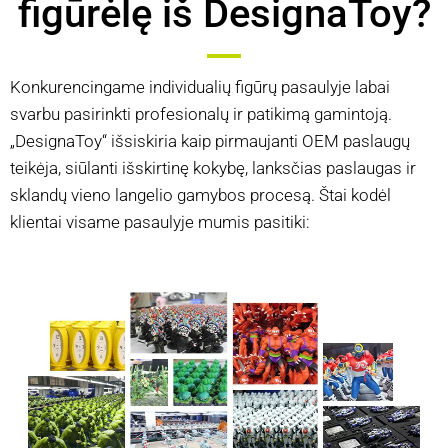
figūrėlę iš DesignaToy?
Konkurencingame individualių figūrų pasaulyje labai
svarbu pasirinkti profesionalų ir patikimą gamintoją.
„DesignaToy“ išsiskiria kaip pirmaujanti OEM paslaugų
teikėja, siūlanti išskirtinę kokybę, lanksčias paslaugas ir
sklandų vieno langelio gamybos procesą. Štai kodėl
klientai visame pasaulyje mumis pasitiki: