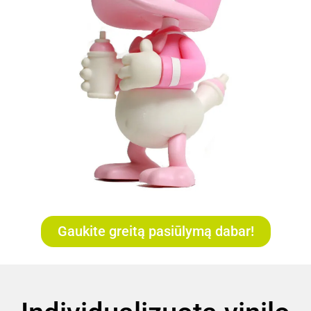
Gaukite greitą pasiūlymą dabar!