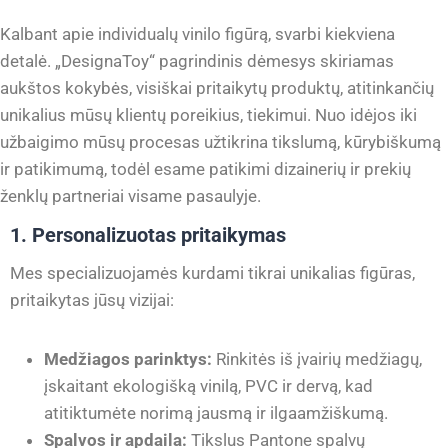
Kalbant apie individualų vinilo figūrą, svarbi kiekviena
detalė. „DesignaToy“ pagrindinis dėmesys skiriamas
aukštos kokybės, visiškai pritaikytų produktų, atitinkančių
unikalius mūsų klientų poreikius, tiekimui. Nuo idėjos iki
užbaigimo mūsų procesas užtikrina tikslumą, kūrybiškumą
ir patikimumą, todėl esame patikimi dizainerių ir prekių
ženklų partneriai visame pasaulyje.
1. Personalizuotas pritaikymas
Mes specializuojamės kurdami tikrai unikalias figūras,
pritaikytas jūsų vizijai:
Medžiagos parinktys:
Rinkitės iš įvairių medžiagų,
įskaitant ekologišką vinilą, PVC ir dervą, kad
atitiktumėte norimą jausmą ir ilgaamžiškumą.
Spalvos ir apdaila:
Tikslus Pantone spalvų