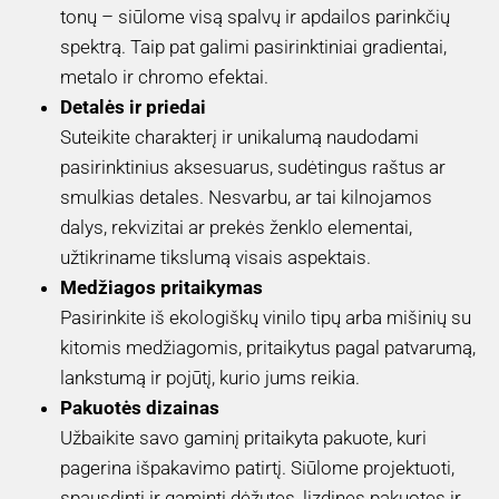
tonų – siūlome visą spalvų ir apdailos parinkčių
spektrą. Taip pat galimi pasirinktiniai gradientai,
metalo ir chromo efektai.
Detalės ir priedai
Suteikite charakterį ir unikalumą naudodami
pasirinktinius aksesuarus, sudėtingus raštus ar
smulkias detales. Nesvarbu, ar tai kilnojamos
dalys, rekvizitai ar prekės ženklo elementai,
užtikriname tikslumą visais aspektais.
Medžiagos pritaikymas
Pasirinkite iš ekologiškų vinilo tipų arba mišinių su
kitomis medžiagomis, pritaikytus pagal patvarumą,
lankstumą ir pojūtį, kurio jums reikia.
Pakuotės dizainas
Užbaikite savo gaminį pritaikyta pakuote, kuri
pagerina išpakavimo patirtį. Siūlome projektuoti,
spausdinti ir gaminti dėžutes, lizdines pakuotes ir