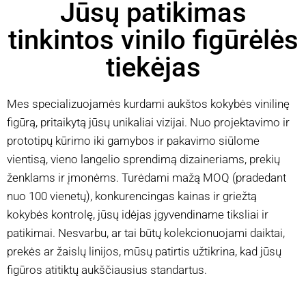
Jūsų patikimas
tinkintos vinilo figūrėlės
tiekėjas
Mes specializuojamės kurdami aukštos kokybės vinilinę
figūrą, pritaikytą jūsų unikaliai vizijai. Nuo projektavimo ir
prototipų kūrimo iki gamybos ir pakavimo siūlome
vientisą, vieno langelio sprendimą dizaineriams, prekių
ženklams ir įmonėms. Turėdami mažą MOQ (pradedant
nuo 100 vienetų), konkurencingas kainas ir griežtą
kokybės kontrolę, jūsų idėjas įgyvendiname tiksliai ir
patikimai. Nesvarbu, ar tai būtų kolekcionuojami daiktai,
prekės ar žaislų linijos, mūsų patirtis užtikrina, kad jūsų
figūros atitiktų aukščiausius standartus.