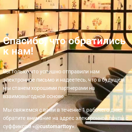
Спасибо, что обратились
к нам!
Вы только что успешно отправили нам
электронное письмо и надеетесь, что в будущем
мы станем хорошими партнерами на
взаимовыгодной основе.
Мы свяжемся с вами в течение 1 рабочего дня,
обратите внимание на адрес электронной почты с
суффиксом
«@customarttoy»
.