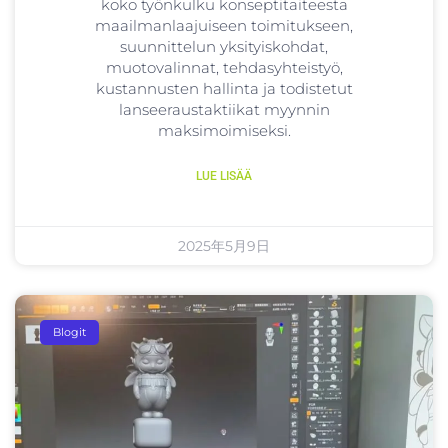
koko työnkulku konseptitaiteesta
maailmanlaajuiseen toimitukseen,
suunnittelun yksityiskohdat,
muotovalinnat, tehdasyhteistyö,
kustannusten hallinta ja todistetut
lanseeraustaktiikat myynnin
maksimoimiseksi.
LUE LISÄÄ
2025年5月9日
Blogit