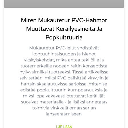
Miten Mukautetut PVC-Hahmot
Muuttavat Keräilyesineitä Ja
Popkulttuuria
Mukautetut PVC-lelut yhdistävät
kohtuuhintaisuuden ja hienot
yksityiskohdat, mikä antaa tekijöille ja
tuotemerkeille nopean reitin konseptista
hyllyvalmiiksi tuotteeksi. Tässä artikkelissa
selvitetään, miksi PVC päihittää vinyylin ja
hartsin skaalautuvissa sarjoissa, miten se
edistää popkulttuurin kumppanuuksia ja
miksi jopa vakavasti otettavat keräilijät
suosivat materiaalia - ja lisäksi annetaan
toimivia vinkkejä oman sarjan
lanseeraamiseen.
LUE LISÄÄ