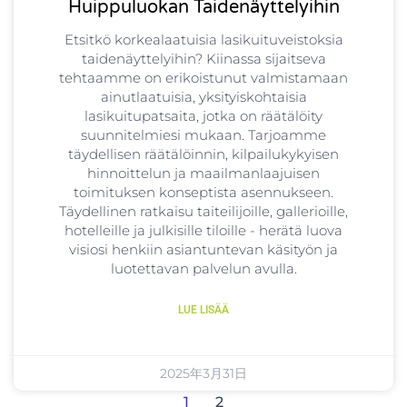
Huippuluokan Taidenäyttelyihin
Etsitkö korkealaatuisia lasikuituveistoksia
taidenäyttelyihin? Kiinassa sijaitseva
tehtaamme on erikoistunut valmistamaan
ainutlaatuisia, yksityiskohtaisia
lasikuitupatsaita, jotka on räätälöity
suunnitelmiesi mukaan. Tarjoamme
täydellisen räätälöinnin, kilpailukykyisen
hinnoittelun ja maailmanlaajuisen
toimituksen konseptista asennukseen.
Täydellinen ratkaisu taiteilijoille, gallerioille,
hotelleille ja julkisille tiloille - herätä luova
visiosi henkiin asiantuntevan käsityön ja
luotettavan palvelun avulla.
LUE LISÄÄ
2025年3月31日
1
2