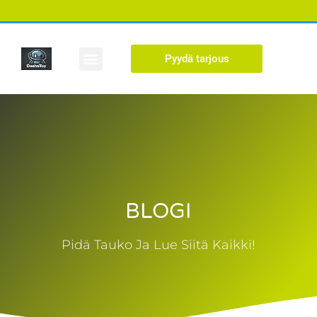
Pyydä tarjous
Mukautettu kuva
Ota yhteyttä
BLOGI
Pidä Tauko Ja Lue Siitä Kaikki!