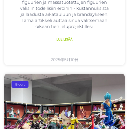
figuurien ja massatuotettujen figuurien
välisiin todellisiin eroihin - kustannuksista
ja laadusta aikatauluun ja brändäykseen.
Tämä artikkeli auttaa sinua valitsemaan
oikean tien leluprojektillesi.
LUE LISÄÄ
2025年5月10日
Blogit