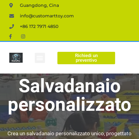
Guangdong, Cina
info@customarttoy.com
+86 172 7971 4850
Richiedi un
Figura personalizzata
preventivo
Salvadanaio
personalizzato
Crea un salvadanaio personalizzato unico, progettato