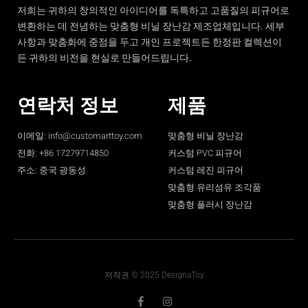
저희는 귀하의 창의적인 아이디어를 독특하고 고품질의 피규어로
변환하는 데 전념하는 맞춤형 비닐 장난감 제조업체입니다. 세부
사항과 맞춤화에 중점을 두고 개인 프로젝트든 한정판 컬렉션이
든 귀하의 비전을 현실로 만들어드립니다.
연락처 정보
제품
이메일:
info@customarttoy.com
맞춤형 비닐 장난감
전화: +86 17279714850
커스텀 PVC 피규어
주소: 중국 광동성
커스텀 레진 피규어
맞춤형 유리섬유 조각품
맞춤형 플러시 장난감
저작권 © 2025 DesignaToy