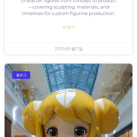
character figures from concept to product
—covering sculpting, materials, and
timelines for custom figurine production.
더 읽기
2025년5월11일
블로그