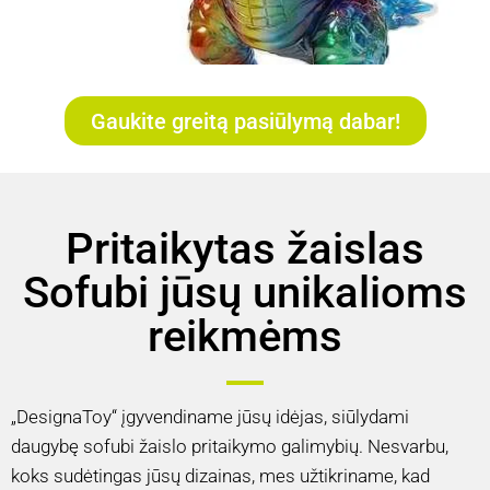
Gaukite greitą pasiūlymą dabar!
Pritaikytas žaislas
Sofubi jūsų unikalioms
reikmėms
„DesignaToy“ įgyvendiname jūsų idėjas, siūlydami
daugybę sofubi žaislo pritaikymo galimybių. Nesvarbu,
koks sudėtingas jūsų dizainas, mes užtikriname, kad