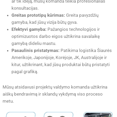
ar tik idėją, mūsų komanda teikia profesionalias
konsultacijas.
Greitas prototipų kūrimas:
Greita pavyzdžių
gamyba, kad jūsų vizija būtų gyva.
Efektyvi gamyba:
Pažangios technologijos ir
optimizuotos darbo eigos užtikrina savalaikę
gamybą dideliu mastu.
Pasaulinis pristatymas:
Patikima logistika Šiaurės
Amerikoje, Japonijoje, Korėjoje, JK, Australijoje ir
kitur, užtikrinant, kad jūsų produktai būtų pristatyti
pagal grafiką.
Mūsų atsidavusi projektų valdymo komanda užtikrina
aiškų bendravimą ir sklandų vykdymą viso proceso
metu.