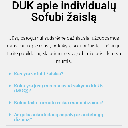
DUK apie individualų
Sofubi žaislą
Jūsų patogumui sudarėme dažniausiai užduodamus
klausimus apie mūsų pritaikytą sofubi žaislą. Tačiau jei
turite papildomų klausimų, nedvejodami susisiekite su
mumis.
Kas yra sofubi žaislas?
Koks yra jūsų minimalus užsakymo kiekis
(MOQ)?
Kokio failo formato reikia mano dizainui?
Ar galiu sukurti daugiaspalvį ar sudėtingą
dizainą?