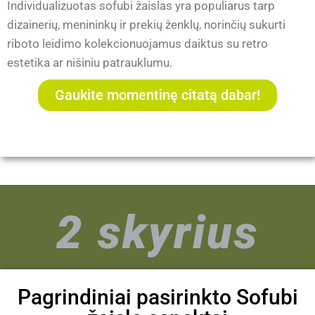
Individualizuotas sofubi žaislas yra populiarus tarp
dizainerių, menininkų ir prekių ženklų, norinčių sukurti
riboto leidimo kolekcionuojamus daiktus su retro
estetika ar nišiniu patrauklumu.
Gaukite momentinę citatą dabar!
2 skyrius
Pagrindiniai pasirinkto Sofubi