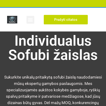
Prašyti citatos
Individualus paveikslas
Individualus
Sofubi žaislas
Sukurkite unikalų pritaikytą sofubi žaislą naudodamiesi
mūsų ekspertų gamybos paslaugomis. Mes
specializuojamės aukštos kokybės gamyboje, ryškių
spalvų pritaikyme ir patvariose medžiagose, kad jūsų
dizainas būtų gyvas. Dėl mažų MOQ, konkurencingų