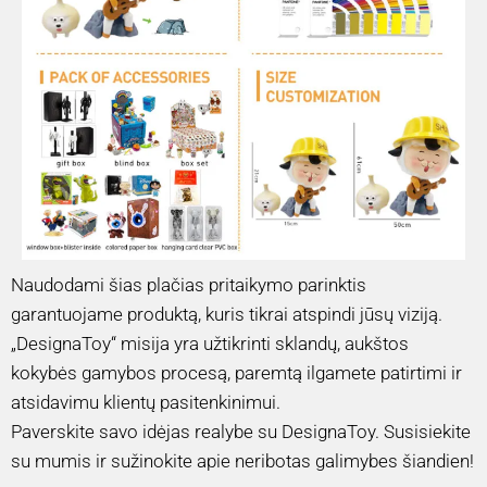
Naudodami šias plačias pritaikymo parinktis
garantuojame produktą, kuris tikrai atspindi jūsų viziją.
„DesignaToy“ misija yra užtikrinti sklandų, aukštos
kokybės gamybos procesą, paremtą ilgamete patirtimi ir
atsidavimu klientų pasitenkinimui.
Paverskite savo idėjas realybe su DesignaToy. Susisiekite
su mumis ir sužinokite apie neribotas galimybes šiandien!