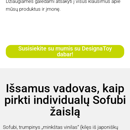
Džiaugiamės galėdami atsakyti į visus klausimus apie
mūsų produktus ir įmonę.
Susisiekite su mumis su DesignaToy
dabar!
Išsamus vadovas, kaip
pirkti individualų Sofubi
žaislą
Sofubi, trumpinys „minkštas vinilas“ (kilęs iš japoniškų