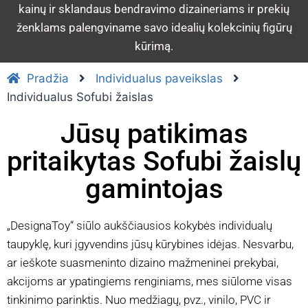
kainų ir sklandaus bendravimo dizaineriams ir prekių
ženklams palengviname savo idealių kolekcinių figūrų
kūrimą.
Pradžia
Individualus paveikslas
Individualus Sofubi žaislas
Jūsų patikimas
pritaikytas Sofubi žaislų
gamintojas
„DesignaToy“ siūlo aukščiausios kokybės individualų
taupyklę, kuri įgyvendins jūsų kūrybines idėjas. Nesvarbu,
ar ieškote suasmeninto dizaino mažmeninei prekybai,
akcijoms ar ypatingiems renginiams, mes siūlome visas
tinkinimo parinktis. Nuo medžiagų, pvz., vinilo, PVC ir