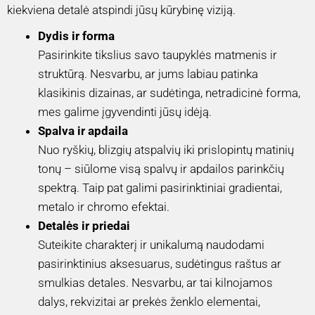
kiekviena detalė atspindi jūsų kūrybinę viziją.
Dydis ir forma
Pasirinkite tikslius savo taupyklės matmenis ir
struktūrą. Nesvarbu, ar jums labiau patinka
klasikinis dizainas, ar sudėtinga, netradicinė forma,
mes galime įgyvendinti jūsų idėją.
Spalva ir apdaila
Nuo ryškių, blizgių atspalvių iki prislopintų matinių
tonų – siūlome visą spalvų ir apdailos parinkčių
spektrą. Taip pat galimi pasirinktiniai gradientai,
metalo ir chromo efektai.
Detalės ir priedai
Suteikite charakterį ir unikalumą naudodami
pasirinktinius aksesuarus, sudėtingus raštus ar
smulkias detales. Nesvarbu, ar tai kilnojamos
dalys, rekvizitai ar prekės ženklo elementai,