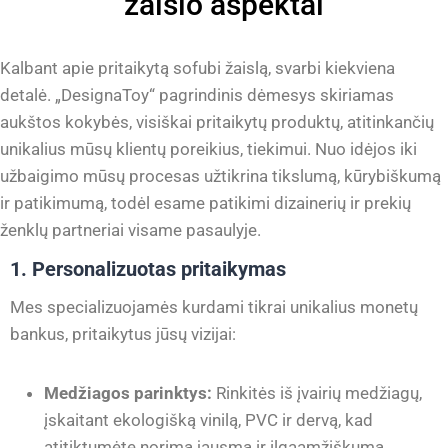
žaislo aspektai
Kalbant apie pritaikytą sofubi žaislą, svarbi kiekviena
detalė. „DesignaToy“ pagrindinis dėmesys skiriamas
aukštos kokybės, visiškai pritaikytų produktų, atitinkančių
unikalius mūsų klientų poreikius, tiekimui. Nuo idėjos iki
užbaigimo mūsų procesas užtikrina tikslumą, kūrybiškumą
ir patikimumą, todėl esame patikimi dizainerių ir prekių
ženklų partneriai visame pasaulyje.
1. Personalizuotas pritaikymas
Mes specializuojamės kurdami tikrai unikalius monetų
bankus, pritaikytus jūsų vizijai:
Medžiagos parinktys:
Rinkitės iš įvairių medžiagų,
įskaitant ekologišką vinilą, PVC ir dervą, kad
atitiktumėte norimą jausmą ir ilgaamžiškumą.