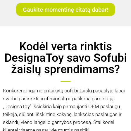
Gaukite momentinę citatą dabar!
Kodėl verta rinktis
DesignaToy savo Sofubi
žaislų sprendimams?
Konkurencingame pritaikytų sofubi žaislų pasaulyje labai
svarbu pasirinkti profesionalų ir patikimą gamintoją.
„DesignaToy“ išsiskiria kaip pirmaujanti OEM paslaugų
teikėja, siūlanti išskirtinę kokybę, lanksčias paslaugas ir
sklandų vieno langelio gamybos procesą. Štai kodėl
klientai visame pasaulyje mumis pasitiki: