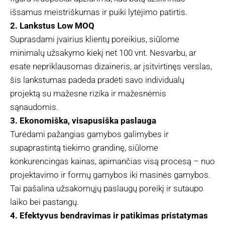
išsamus meistriškumas ir puiki lytėjimo patirtis.
2. Lankstus Low MOQ
Suprasdami įvairius klientų poreikius, siūlome
minimalų užsakymo kiekį net 100 vnt. Nesvarbu, ar
esate nepriklausomas dizaineris, ar įsitvirtinęs verslas,
šis lankstumas padeda pradėti savo individualų
projektą su mažesne rizika ir mažesnėmis
sąnaudomis.
3. Ekonomiška, visapusiška paslauga
Turėdami pažangias gamybos galimybes ir
supaprastintą tiekimo grandinę, siūlome
konkurencingas kainas, apimančias visą procesą – nuo
projektavimo ir formų gamybos iki masinės gamybos.
Tai pašalina užsakomųjų paslaugų poreikį ir sutaupo
laiko bei pastangų.
4. Efektyvus bendravimas ir patikimas pristatymas