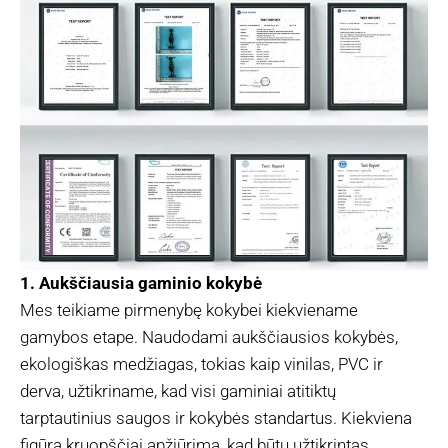
1. Aukščiausia gaminio kokybė
Mes teikiame pirmenybę kokybei kiekviename
gamybos etape. Naudodami aukščiausios kokybės,
ekologiškas medžiagas, tokias kaip vinilas, PVC ir
derva, užtikriname, kad visi gaminiai atitiktų
tarptautinius saugos ir kokybės standartus. Kiekviena
figūra kruopščiai apžiūrima, kad būtų užtikrintas