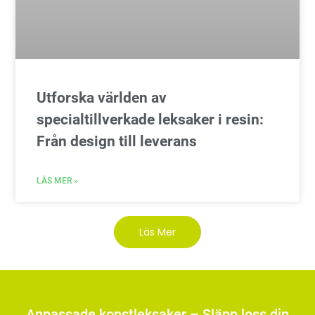
Utforska världen av
specialtillverkade leksaker i resin:
Från design till leverans
LÄS MER »
Läs Mer
Anpassade konstleksaker – Släpp loss din