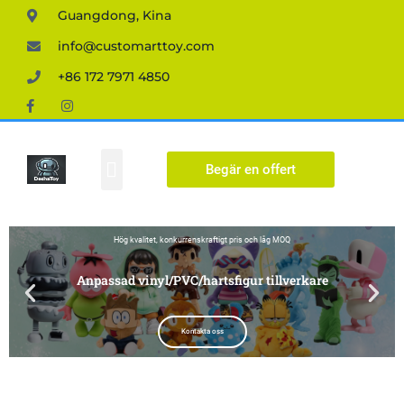
Guangdong, Kina
info@customarttoy.com
+86 172 7971 4850
Anpassad figur
Begär en offert
Hög kvalitet, konkurrenskraftigt pris och låg MOQ
Anpassad vinyl/PVC/hartsfigur tillverkare
Kontakta oss