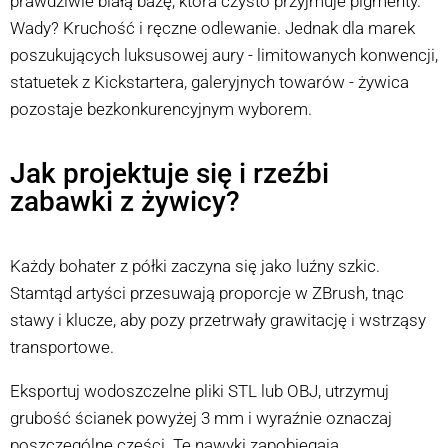
prawdziwie białą bazę, która czysto przyjmuje pigmenty.
Wady? Kruchość i ręczne odlewanie. Jednak dla marek
poszukujących luksusowej aury - limitowanych konwencji,
statuetek z Kickstartera, galeryjnych towarów - żywica
pozostaje bezkonkurencyjnym wyborem.
Jak projektuje się i rzeźbi
zabawki z żywicy?
Każdy bohater z półki zaczyna się jako luźny szkic.
Stamtąd artyści przesuwają proporcje w ZBrush, tnąc
stawy i klucze, aby pozy przetrwały grawitację i wstrząsy
transportowe.
Eksportuj wodoszczelne pliki STL lub OBJ, utrzymuj
grubość ścianek powyżej 3 mm i wyraźnie oznaczaj
poszczególne części. Te nawyki zapobiegają