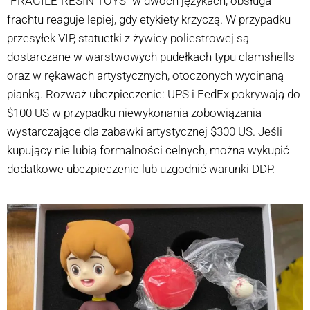
"FRAGILE-RESIN TOYS" w dwóch językach; obsługa
frachtu reaguje lepiej, gdy etykiety krzyczą. W przypadku
przesyłek VIP, statuetki z żywicy poliestrowej są
dostarczane w warstwowych pudełkach typu clamshells
oraz w rękawach artystycznych, otoczonych wycinaną
pianką. Rozważ ubezpieczenie: UPS i FedEx pokrywają do
$100 US w przypadku niewykonania zobowiązania -
wystarczające dla zabawki artystycznej $300 US. Jeśli
kupujący nie lubią formalności celnych, można wykupić
dodatkowe ubezpieczenie lub uzgodnić warunki DDP.