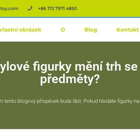
ttoy.com
+86 172 7971 4850
Vlastní obrázek
O
Blog
Kontakt
nylové figurky mění trh s
předměty?
 tento blogový příspěvek bude líbit. Pokud hledáte figurky na