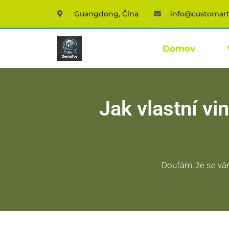
Guangdong, Čína
info@customar
Domov
Jak vlastní vi
Doufám, že se vám