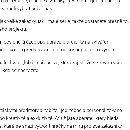
 sběratele, umělce a značky, kteří hledají jedinečné, na
 si měli vybrat právě nás:
k velké zakázky, tak i malé série, takže dostanete přesně to,
eho projektu.
 designérů úzce spolupracuje s klienty na vytváření
ídají vašim představám, a to od konceptu až po výrobu.
olehlivou globální přepravu, která zajistí, že se k vám vaše
, kde se nacházíte.
telskými předměty a nabízejí jedinečné a personalizované
 kreativitě a exkluzivitě. Ať už jste sběratel, který hledá
, která se snaží vytvořit hračky na míru pro své zákazníky,