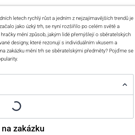
ních letech rychlý růst a jedním z nejzajímavějších trendů je
ačalo jako úzký trh, se nyní rozšířilo po celém světě a
to hračky mění způsob, jakým lidé přemýšlejí o sběratelských
vané designy, které rezonují s individuálním vkusem a
y na zakázku mění trh se sběratelskými předměty? Pojďme se
pularity.
k na zakázku