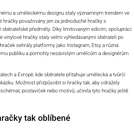
nečnému a uměleckému designu staly významným trendem ve
é hračky považovány jen za jednoduché hračky s
vé sběratelské předměty. Díky limitovaným edicím, spolupráci
 vinylové hračky staly velmi vyhledávanými sběrateli po
 hraček sehrály platformy jako Instagram, Etsy a různá
ětovému publiku a pomohly nezávislým umělcům a designérům
tátech a Evropě, kde sběratele přitahuje umělecká a tvůrčí
akázku. Možnost přizpůsobit si hračky tak, aby odrážely
schémat, postaviček nebo motivů, učinila tyto hračky ještě
hračky tak oblíbené