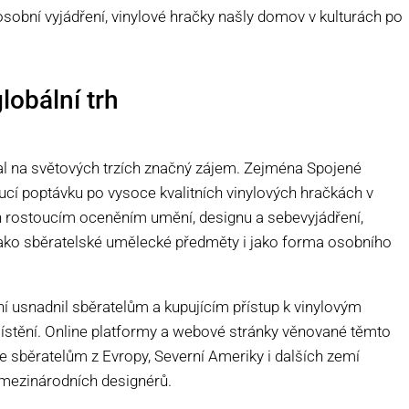
osobní vyjádření, vinylové hračky našly domov v kulturách po
lobální trh
al na světových trzích značný zájem. Zejména Spojené
cí poptávku po vysoce kvalitních vinylových hračkách v
ěn rostoucím oceněním umění, designu a sebevyjádření,
jako sběratelské umělecké předměty i jako forma osobního
 usnadnil sběratelům a kupujícím přístup k vinylovým
ístění. Online platformy a webové stránky věnované těmto
je sběratelům z Evropy, Severní Ameriky i dalších zemí
 mezinárodních designérů.