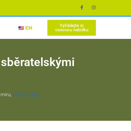
Vyžádejte si
EN
cenovou nabídku
e sběratelskými
 míru,
klikněte zde.