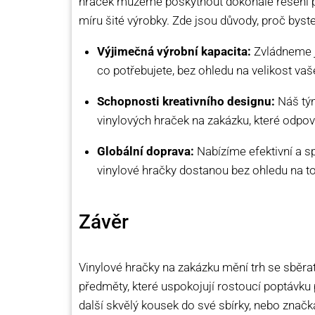
hraček můžeme poskytnout dokonalé řešení pro
míru šité výrobky. Zde jsou důvody, proč byste
Výjimečná výrobní kapacita:
Zvládneme ja
co potřebujete, bez ohledu na velikost vaš
Schopnosti kreativního designu:
Náš tým
vinylových hraček na zakázku, které odpov
Globální doprava:
Nabízíme efektivní a sp
vinylové hračky dostanou bez ohledu na to
Závěr
Vinylové hračky na zakázku mění trh se sběra
předměty, které uspokojují rostoucí poptávku po
další skvělý kousek do své sbírky, nebo značka