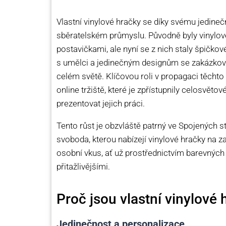
Vlastní vinylové hračky se díky svému jedi
sběratelském průmyslu. Původně byly vinylov
postavičkami, ale nyní se z nich staly špičko
s umělci a jedinečným designům se zakázkové
celém světě. Klíčovou roli v propagaci těchto
online tržiště, které je zpřístupnily celosv
prezentovat jejich práci.
Tento růst je obzvláště patrný ve Spojených s
svoboda, kterou nabízejí vinylové hračky na z
osobní vkus, ať už prostřednictvím barevných 
přitažlivějšími.
Proč jsou vlastní vinylové 
Jedinečnost a personalizace