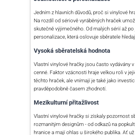
Jedním z hlavních důvodů, proč si vinylové hra
Na rozdíl od sériově vyráběných hraček umožň
skutečně výjimečného. Od malých sérií až po j
personalizace, která oslovuje sběratele hledají
Vysoká sběratelská hodnota
Vlastní vinylové hračky jsou často vydávány v 
cenné. Faktor vzácnosti hraje velkou roli v jeji
těchto hraček, ale vnímají je také jako investi
pravděpodobně časem zhodnotí.
Mezikulturní přitažlivost
Vlastní vinylové hračky si získaly pozornost 
rozmanitým designům - od odkazů na popkulturu
hranice a mají ohlas u širokého publika. Ať u