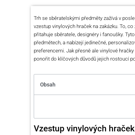
Trh se sběratelskými předměty zažívá v posled
vzestup vinylových hraček na zakázku. To, co z
přitahuje sběratele, designéry i fanoušky. Ty
předmětech, a nabízejí jedinečné, personalizo
preferencemi. Jak přesně ale vinylové hračk
ponořit do klíčových důvodů jejich rostoucí po
Obsah
Vzestup vinylových hrače