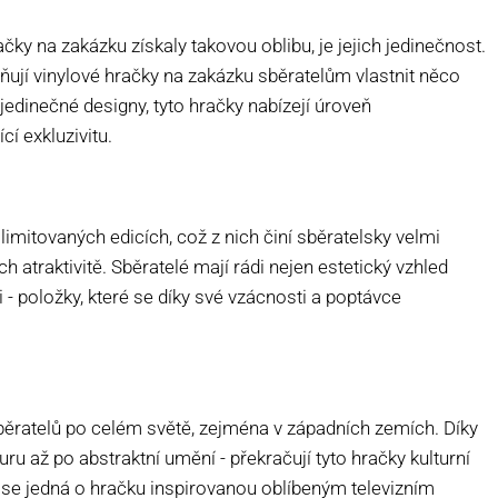
čky na zakázku získaly takovou oblibu, je jejich jedinečnost.
ují vinylové hračky na zakázku sběratelům vlastnit něco
edinečné designy, tyto hračky nabízejí úroveň
cí exkluzivitu.
limitovaných edicích, což z nich činí sběratelsky velmi
ch atraktivitě. Sběratelé mají rádi nejen estetický vzhled
ci - položky, které se díky své vzácnosti a poptávce
sběratelů po celém světě, zejména v západních zemích. Díky
 až po abstraktní umění - překračují tyto hračky kulturní
ž se jedná o hračku inspirovanou oblíbeným televizním