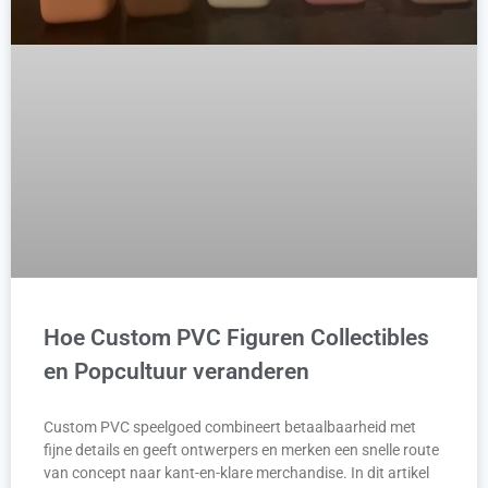
Hoe Custom PVC Figuren Collectibles
en Popcultuur veranderen
Custom PVC speelgoed combineert betaalbaarheid met
fijne details en geeft ontwerpers en merken een snelle route
van concept naar kant-en-klare merchandise. In dit artikel