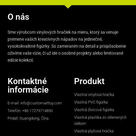
O nás
Sme výrobcom vinylových hračiek na mieru, ktorý sa venuje
premene vašich kreatívnych nápadov na jedinečné,
vysokokvalitné figúrky. So zameraním na detail a prispôsobenie
oživíme vaše vízie, či už ide o osobné projekty alebo limitované
edície kolekcií.
Kontaktné
Produkt
informácie
Vlastná vinylová hračka
Vlastná PVC figúrka
E-mail:
info@customarttoy.com
Vlastná živicová figúrka
Telefón: +86 17279714850
Vlastná plastika zo sklenených
Pridať: Guangdong, Čína
vlákien
Vlastná plyšová hračka