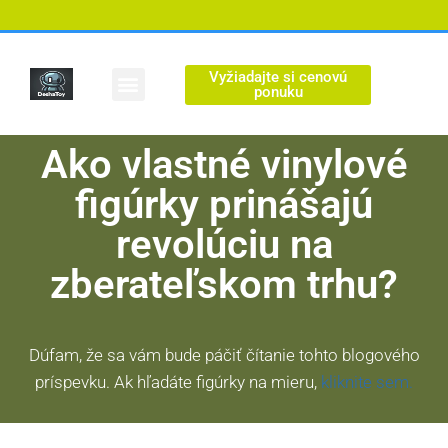
Vyžiadajte si cenovú
Vlastná postava
ponuku
Ako vlastné vinylové
figúrky prinášajú
revolúciu na
zberateľskom trhu?
Dúfam, že sa vám bude páčiť čítanie tohto blogového
príspevku. Ak hľadáte figúrky na mieru,
kliknite sem.