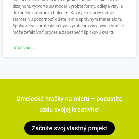
dizajnom, vytvorte 3D model, vyrobte formy, odlejte vinyl a
dokončite náterom a balením. Každý krok si vyžaduje
starostlivú pozornosť k detailom a správnym materiálom.
Spolupráca s profesionálnym výrobcom vinylových hračiek
môže zefektívniť proces a zabezpečiť špičkovú kvalitu.
ČÍTAŤ VIAC »
Umelecké hračky na mieru – popustite
uzdu svojej kreativite!
Začnite svoj vlastný projekt