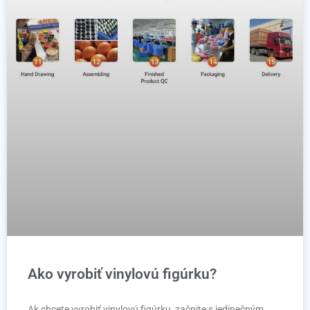
Ako vyrobiť vinylovú figúrku?
Ak chcete vyrobiť vinylovú figúrku, začnite s jedinečným