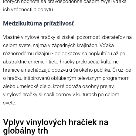
ktorých hodnota sa pravdepodobne časom zvýši vďaka
ich vzácnosti a dopytu.
Medzikultúrna príťažlivosť
Vlastné vinylové hračky si získali pozornosť zberateľov na
celom svete, najmä v západných krajinách. Vďaka
rôznorodému dizajnu - od odkazov na popkultúru až po
abstraktné umenie - tieto hračky prekračujú kultúrne
hranice a nachádzajú odozvu u širokého publika. Či už ide
o hračku inšpirovanú obľúbeným televíznym programom
alebo umelecké dielo, ktoré odráža osobný prejav,
vinylové hračky si našli domov v kultúrach po celom
svete.
Vplyv vinylových hračiek na
globálny trh