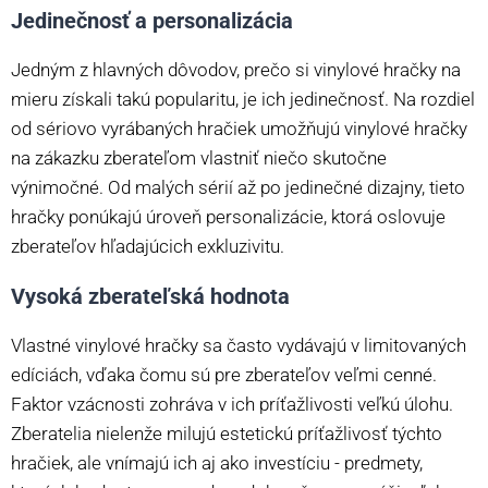
Jedinečnosť a personalizácia
Jedným z hlavných dôvodov, prečo si vinylové hračky na
mieru získali takú popularitu, je ich jedinečnosť. Na rozdiel
od sériovo vyrábaných hračiek umožňujú vinylové hračky
na zákazku zberateľom vlastniť niečo skutočne
výnimočné. Od malých sérií až po jedinečné dizajny, tieto
hračky ponúkajú úroveň personalizácie, ktorá oslovuje
zberateľov hľadajúcich exkluzivitu.
Vysoká zberateľská hodnota
Vlastné vinylové hračky sa často vydávajú v limitovaných
edíciách, vďaka čomu sú pre zberateľov veľmi cenné.
Faktor vzácnosti zohráva v ich príťažlivosti veľkú úlohu.
Zberatelia nielenže milujú estetickú príťažlivosť týchto
hračiek, ale vnímajú ich aj ako investíciu - predmety,