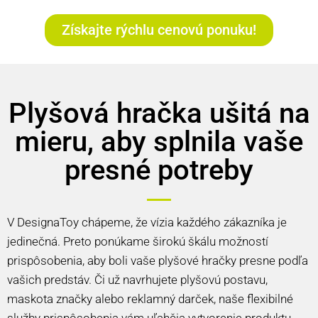
Získajte rýchlu cenovú ponuku!
Plyšová hračka ušitá na
mieru, aby splnila vaše
presné potreby
V DesignaToy chápeme, že vízia každého zákazníka je
jedinečná. Preto ponúkame širokú škálu možností
prispôsobenia, aby boli vaše plyšové hračky presne podľa
vašich predstáv. Či už navrhujete plyšovú postavu,
maskota značky alebo reklamný darček, naše flexibilné
služby prispôsobenia vám uľahčia vytvorenie produktu,