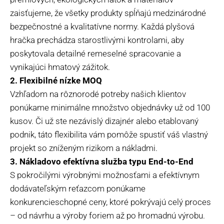
zaisťujeme, že všetky produkty spĺňajú medzinárodné
bezpečnostné a kvalitatívne normy. Každá plyšová
hračka prechádza starostlivými kontrolami, aby
poskytovala detailné remeselné spracovanie a
vynikajúci hmatový zážitok.
2. Flexibilné nízke MOQ
Vzhľadom na rôznorodé potreby našich klientov
ponúkame minimálne množstvo objednávky už od 100
kusov. Či už ste nezávislý dizajnér alebo etablovaný
podnik, táto flexibilita vám pomôže spustiť váš vlastný
projekt so zníženým rizikom a nákladmi.
3. Nákladovo efektívna služba typu End-to-End
S pokročilými výrobnými možnosťami a efektívnym
dodávateľským reťazcom ponúkame
konkurencieschopné ceny, ktoré pokrývajú celý proces
– od návrhu a výroby foriem až po hromadnú výrobu.