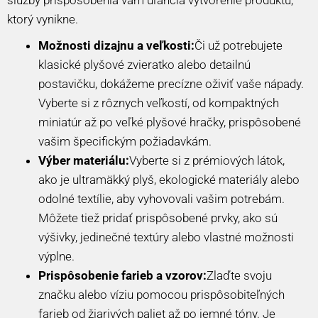
ktorý vynikne.
Možnosti dizajnu a veľkosti:
Či už potrebujete
klasické plyšové zvieratko alebo detailnú
postavičku, dokážeme precízne oživiť vaše nápady.
Vyberte si z rôznych veľkostí, od kompaktných
miniatúr až po veľké plyšové hračky, prispôsobené
vašim špecifickým požiadavkám.
Výber materiálu:
Vyberte si z prémiových látok,
ako je ultramäkký plyš, ekologické materiály alebo
odolné textílie, aby vyhovovali vašim potrebám.
Môžete tiež pridať prispôsobené prvky, ako sú
výšivky, jedinečné textúry alebo vlastné možnosti
výplne.
Prispôsobenie farieb a vzorov:
Zlaďte svoju
značku alebo víziu pomocou prispôsobiteľných
farieb od žiarivých paliet až po jemné tóny. Je