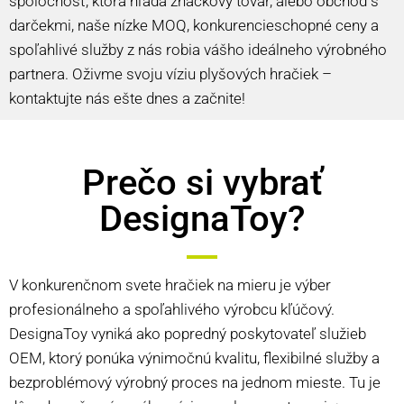
spoločnosť, ktorá hľadá značkový tovar, alebo obchod s
darčekmi, naše nízke MOQ, konkurencieschopné ceny a
spoľahlivé služby z nás robia vášho ideálneho výrobného
partnera. Oživme svoju víziu plyšových hračiek –
kontaktujte nás ešte dnes a začnite!
Prečo si vybrať
DesignaToy?
V konkurenčnom svete hračiek na mieru je výber
profesionálneho a spoľahlivého výrobcu kľúčový.
DesignaToy vyniká ako popredný poskytovateľ služieb
OEM, ktorý ponúka výnimočnú kvalitu, flexibilné služby a
bezproblémový výrobný proces na jednom mieste. Tu je