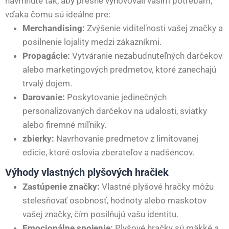
navrhnuté tak, aby presne vyhovovali vašim potrebám,
vďaka čomu sú ideálne pre:
Merchandising:
Zvýšenie viditeľnosti vašej značky a
posilnenie lojality medzi zákazníkmi.
Propagácie:
Vytváranie nezabudnuteľných darčekov
alebo marketingových predmetov, ktoré zanechajú
trvalý dojem.
Darovanie:
Poskytovanie jedinečných
personalizovaných darčekov na udalosti, sviatky
alebo firemné míľniky.
zbierky:
Navrhovanie predmetov z limitovanej
edície, ktoré oslovia zberateľov a nadšencov.
Výhody vlastných plyšových hračiek
Zastúpenie značky:
Vlastné plyšové hračky môžu
stelesňovať osobnosť, hodnoty alebo maskotov
vašej značky, čím posilňujú vašu identitu.
Emocionálne spojenie:
Plyšové hračky sú mäkké a