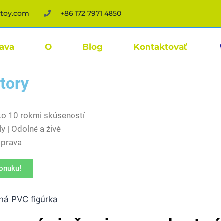
ttoy.com
+86 172 7971 4850
tava
O
Blog
Kontaktovať
tory
ako 10 rokmi skúseností
y | Odolné a živé
oprava
ponuku!
ná PVC figúrka