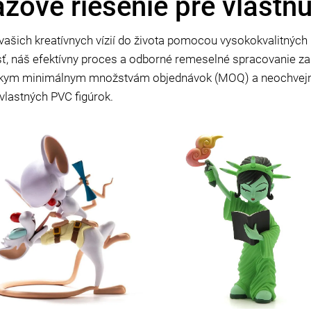
zové riešenie pre vlastn
ašich kreatívnych vízií do života pomocou vysokokvalitných P
sť, náš efektívny proces a odborné remeselné spracovanie za
zkym minimálnym množstvám objednávok (MOQ) a neochvejn
lastných PVC figúrok.