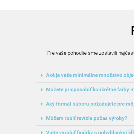
Pre vaše pohodlie sme zostavili najčast
Aké je vaše minimálne množstvo obj
Môžete prispôsobiť konkrétne farby 
Aký formát súboru požadujete pre mô
Môžem robiť revízie počas výroby?
Viete vyrobiť figúrky s pohyblivými k