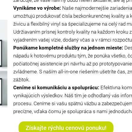
Vynikáme vo výrobe:
Naše najmodernejšie zariadenia
umožňujú produkovať čísla bezkonkurenčnej kvality a k
živicu a flexibilný vinyl sa špecializujeme na celý rad 
Udržiavaním prísnej kontroly kvality na každom kroku 
vyjadrením vašej vízie, dodaný včas a v rámci rozpočtu
Ponúkame kompletné služby na jednom mieste:
Des
nápadu k hotovému produktu tým, že ponúka všetko, čo
počiatočnej asistencie pri návrhu až po prototypovanie,
zvládneme. S naším all-in-one riešením ušetríte čas, zn
zážitok.
Ceníme si komunikáciu a spoluprácu:
Efektívna kom
vynikajúcich výsledkov. Náš tím je odhodlaný vás info
procesu. Ceníme si vašu spätnú väzbu a zabezpečujeme
precízne, vďaka čomu je spolupráca s nami jednoduchá
Získajte rýchlu cenovú ponuku!