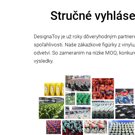
Stručné vyhláse
DesignaToy je už roky dôveryhodným partnerom
spoľahlivosti. Naše zákazkové figúrky z vinylu,
odvetví. So zameraním na nízke MOQ, konku
výsledky.