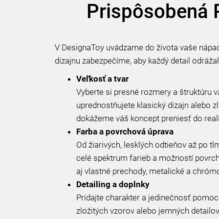
Prispôsobená P
V DesignaToy uvádzame do života vaše nápady
dizajnu zabezpečíme, aby každý detail odrážal 
Veľkosť a tvar
Vyberte si presné rozmery a štruktúru va
uprednostňujete klasický dizajn alebo zl
dokážeme váš koncept preniesť do reali
Farba a povrchová úprava
Od žiarivých, lesklých odtieňov až po 
celé spektrum farieb a možností povrcho
aj vlastné prechody, metalické a chrómo
Detailing a doplnky
Pridajte charakter a jedinečnosť pomoc
zložitých vzorov alebo jemných detailov.