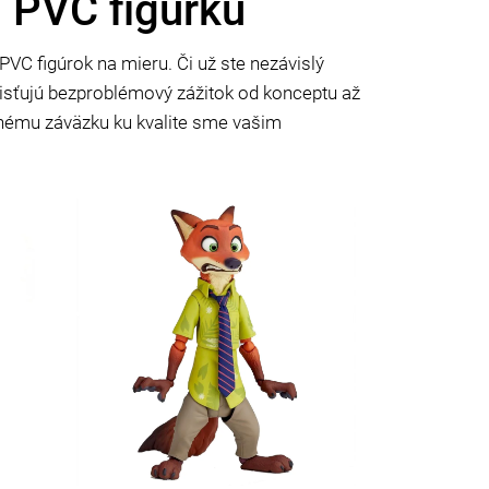
ú PVC figúrku
VC figúrok na mieru. Či už ste nezávislý
isťujú bezproblémový zážitok od konceptu až
ému záväzku ku kvalite sme vašim