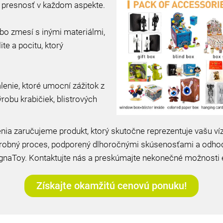
me presnosť v každom aspekte.
ebo zmesí s inými materiálmi,
ite a pocitu, ktorý
lenie, ktoré umocní zážitok z
robu krabičiek, blistrových
ia zaručujeme produkt, ktorý skutočne reprezentuje vašu ví
ýrobný proces, podporený dlhoročnými skúsenosťami a odhod
gnaToy. Kontaktujte nás a preskúmajte nekonečné možnosti 
Získajte okamžitú cenovú ponuku!