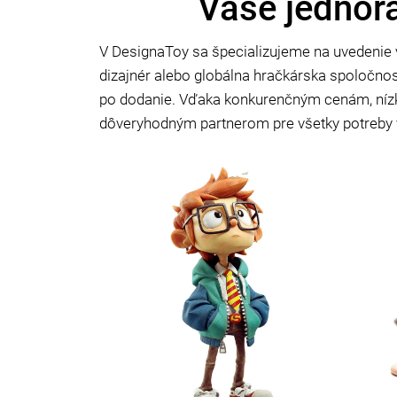
Vaše jednora
V DesignaToy sa špecializujeme na uvedenie v
dizajnér alebo globálna hračkárska spoločno
po dodanie. Vďaka konkurenčným cenám, ní
dôveryhodným partnerom pre všetky potreby v