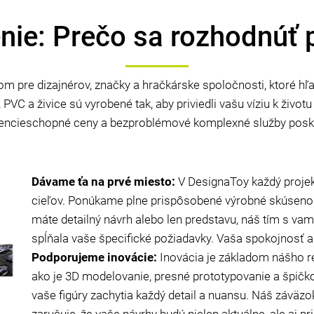
nie: Prečo sa rozhodnúť
 pre dizajnérov, značky a hračkárske spoločnosti, ktoré hľ
 PVC a živice sú vyrobené tak, aby priviedli vašu víziu k životu
rencieschopné ceny a bezproblémové komplexné služby posk
Dávame ťa na prvé miesto:
V DesignaToy každý projek
cieľov. Ponúkame plne prispôsobené výrobné skúsenost
máte detailný návrh alebo len predstavu, náš tím s vam
spĺňala vaše špecifické požiadavky. Vaša spokojnosť 
Podporujeme inovácie:
Inovácia je základom nášho r
ako je 3D modelovanie, presné prototypovanie a špičko
vaše figúry zachytia každý detail a nuansu. Náš záväzo
zaručuje, že vaše návrhy budú nielen aktuálne, ale aj p