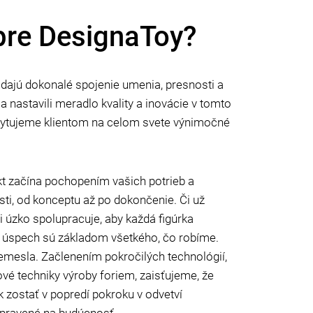
 pre DesignaToy?
adajú dokonalé spojenie umenia, presnosti a
 a nastavili meradlo kvality a inovácie v tomto
ytujeme klientom na celom svete výnimočné
t začína pochopením vašich potrieb a
i, od konceptu až po dokončenie. Či už
i úzko spolupracuje, aby každá figúrka
a úspech sú základom všetkého, čo robíme.
emesla. Začlenením pokročilých technológií,
vé techniky výroby foriem, zaisťujeme, že
k zostať v popredí pokroku v odvetví
ripravené na budúcnosť.