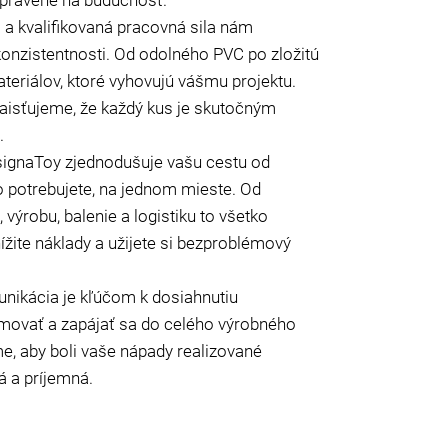
 a kvalifikovaná pracovná sila nám
onzistentnosti. Od odolného PVC po zložitú
materiálov, ktoré vyhovujú vášmu projektu.
zaisťujeme, že každý kus je skutočným
.
ignaToy zjednodušuje vašu cestu od
 potrebujete, na jednom mieste. Od
 výrobu, balenie a logistiku to všetko
ížite náklady a užijete si bezproblémový
unikácia je kľúčom k dosiahnutiu
rmovať a zapájať sa do celého výrobného
, aby boli vaše nápady realizované
 a príjemná.