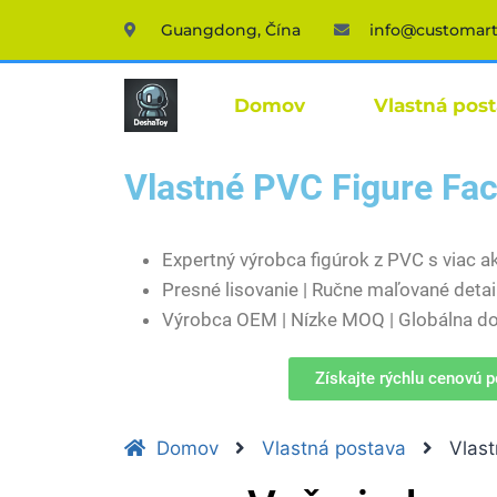
Guangdong, Čína
info@customar
Domov
Vlastná pos
Vlastné PVC Figure Fac
Expertný výrobca figúrok z PVC s viac 
Presné lisovanie | Ručne maľované detail
Výrobca OEM | Nízke MOQ | Globálna d
Získajte rýchlu cenovú 
Domov
Vlastná postava
Vlast