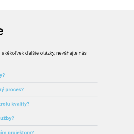
e
i akékoľvek ďalšie otázky, neváhajte nás
y?
ný proces?
rolu kvality?
lužby?
jím projektom?