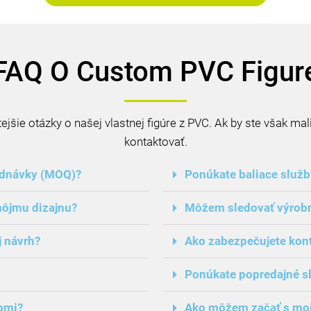
FAQ O Custom PVC Figur
ejšie otázky o našej vlastnej figúre z PVC. Ak by ste však mal
kontaktovať.
ednávky (MOQ)?
Ponúkate baliace služb
môjmu dizajnu?
Môžem sledovať výrob
j návrh?
Ako zabezpečujete kont
Ponúkate popredajné s
ĺbmi?
Ako môžem začať s mo