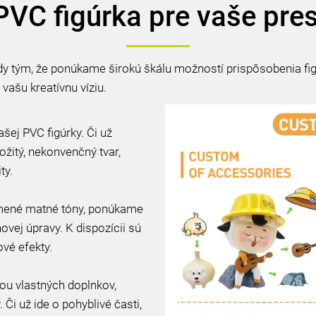
VC figúrka pre vaše pre
 tým, že ponúkame širokú škálu možností prispôsobenia figú
vašu kreatívnu víziu.
šej PVC figúrky. Či už
ožitý, nekonvenčný tvar,
ty.
tlmené matné tóny, ponúkame
vej úpravy. K dispozícii sú
vé efekty.
ou vlastných doplnkov,
 Či už ide o pohyblivé časti,