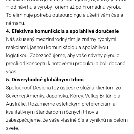
– od návrhu a výroby foriem až po hromadnú výrobu.
To eliminuje potrebu outsourcingu a ušetrí vám čas a
námahu.
4. Efektívna komunikácia a spoľahlivé doručenie
Náš skúsený medzinárodný tím je známy rýchlymi
reakciami, jasnou komunikáciou a spoľahlivou
logistikou. Zabezpečujeme, aby vaše návrhy plynulo
prešli od konceptu k hotovému produktu a boli dodané
včas.
5. Dôveryhodné globálnymi trhmi
Spoločnosť DesignaToy úspešne slúžila klientom zo
Severnej Ameriky, Japonska, Kórey, Veľkej Británie a
Austrálie. Rozumieme estetickým preferenciám a
kvalitatívnym štandardom rôznych trhov a
zabezpečujeme, že vaše vlastné čísla vyniknú na celom
svete.