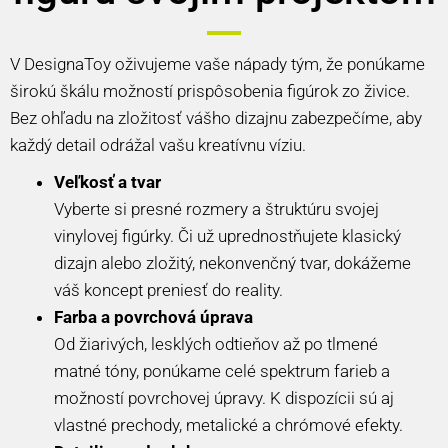
V DesignaToy oživujeme vaše nápady tým, že ponúkame
širokú škálu možností prispôsobenia figúrok zo živice.
Bez ohľadu na zložitosť vášho dizajnu zabezpečíme, aby
každý detail odrážal vašu kreatívnu víziu.
Veľkosť a tvar
Vyberte si presné rozmery a štruktúru svojej
vinylovej figúrky. Či už uprednostňujete klasický
dizajn alebo zložitý, nekonvenčný tvar, dokážeme
váš koncept preniesť do reality.
Farba a povrchová úprava
Od žiarivých, lesklých odtieňov až po tlmené
matné tóny, ponúkame celé spektrum farieb a
možností povrchovej úpravy. K dispozícii sú aj
vlastné prechody, metalické a chrómové efekty.