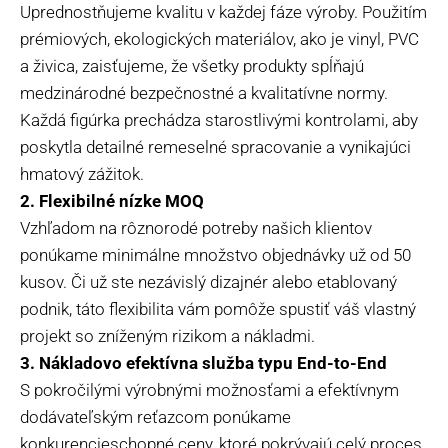
Uprednostňujeme kvalitu v každej fáze výroby. Použitím
prémiových, ekologických materiálov, ako je vinyl, PVC
a živica, zaisťujeme, že všetky produkty spĺňajú
medzinárodné bezpečnostné a kvalitatívne normy.
Každá figúrka prechádza starostlivými kontrolami, aby
poskytla detailné remeselné spracovanie a vynikajúci
hmatový zážitok.
2. Flexibilné nízke MOQ
Vzhľadom na rôznorodé potreby našich klientov
ponúkame minimálne množstvo objednávky už od 50
kusov. Či už ste nezávislý dizajnér alebo etablovaný
podnik, táto flexibilita vám pomôže spustiť váš vlastný
projekt so zníženým rizikom a nákladmi.
3. Nákladovo efektívna služba typu End-to-End
S pokročilými výrobnými možnosťami a efektívnym
dodávateľským reťazcom ponúkame
konkurencieschopné ceny, ktoré pokrývajú celý proces