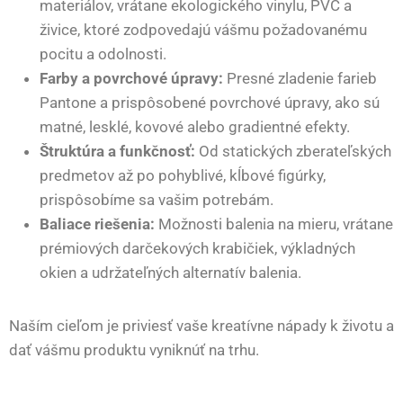
materiálov, vrátane ekologického vinylu, PVC a
živice, ktoré zodpovedajú vášmu požadovanému
pocitu a odolnosti.
Farby a povrchové úpravy:
Presné zladenie farieb
Pantone a prispôsobené povrchové úpravy, ako sú
matné, lesklé, kovové alebo gradientné efekty.
Štruktúra a funkčnosť:
Od statických zberateľských
predmetov až po pohyblivé, kĺbové figúrky,
prispôsobíme sa vašim potrebám.
Baliace riešenia:
Možnosti balenia na mieru, vrátane
prémiových darčekových krabičiek, výkladných
okien a udržateľných alternatív balenia.
Naším cieľom je priviesť vaše kreatívne nápady k životu a
dať vášmu produktu vyniknúť na trhu.