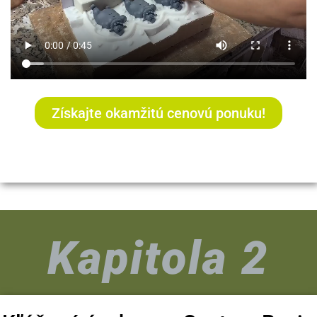
Získajte okamžitú cenovú ponuku!
Kapitola 2